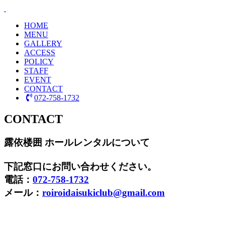
H
OME
M
ENU
G
ALLERY
A
CCESS
P
OLICY
S
TAFF
E
VENT
C
ONTACT
072-758-1732
C
ONTACT
露依楼囲 ホールレンタルについて
下記窓口にお問い合わせください。
電話：
072-758-1732
メール：
roiroidaisukiclub@gmail.com