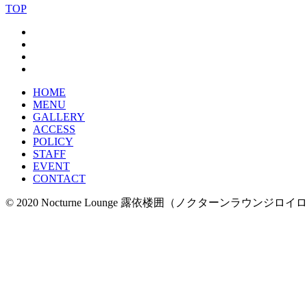
TOP
HOME
MENU
GALLERY
ACCESS
POLICY
STAFF
EVENT
CONTACT
© 2020 Nocturne Lounge 露依楼囲（ノクターンラウンジロイ